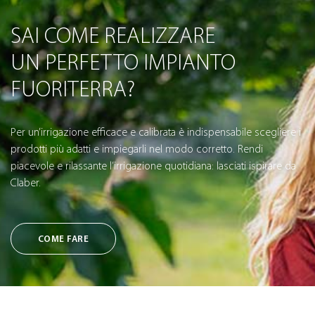
SAI COME REALIZZARE
UN PERFETTO IMPIANTO
FUORITERRA?
Per un’irrigazione efficace e calibrata è indispensabile scegliere i
prodotti più adatti e impiegarli nel modo corretto. Rendi
piacevole e rilassante l’irrigazione quotidiana: lasciati ispirare da
Claber.
COME FARE