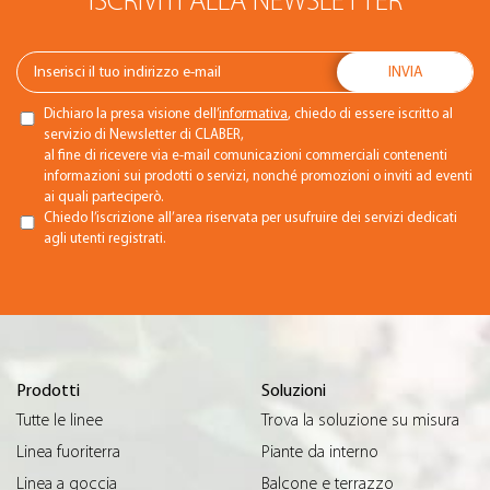
ISCRIVITI ALLA NEWSLETTER
Dichiaro la presa visione dell’
informativa
, chiedo di essere iscritto al
servizio di Newsletter di CLABER,
al fine di ricevere via e-mail comunicazioni commerciali contenenti
informazioni sui prodotti o servizi, nonché promozioni o inviti ad eventi
ai quali parteciperò.
Chiedo l’iscrizione all’area riservata per usufruire dei servizi dedicati
agli utenti registrati.
Prodotti
Soluzioni
Tutte le linee
Trova la soluzione su misura
Linea fuoriterra
Piante da interno
Linea a goccia
Balcone e terrazzo