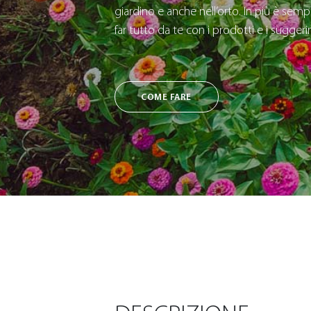
giardino e anche nell’orto. In più è sempl
far tutto da te con i prodotti e i sugger
COME FARE