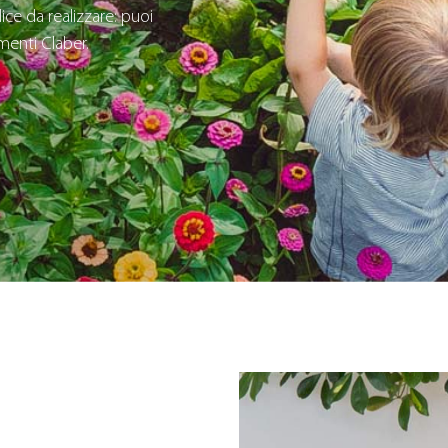
ice da realizzare: puoi
imenti Claber.