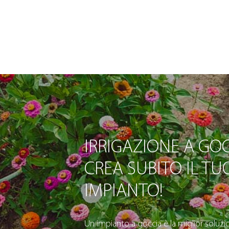
IRRIGAZIONE A GOC
CREA SUBITO IL TU
IMPIANTO!
Un impianto a goccia è la miglior soluzio