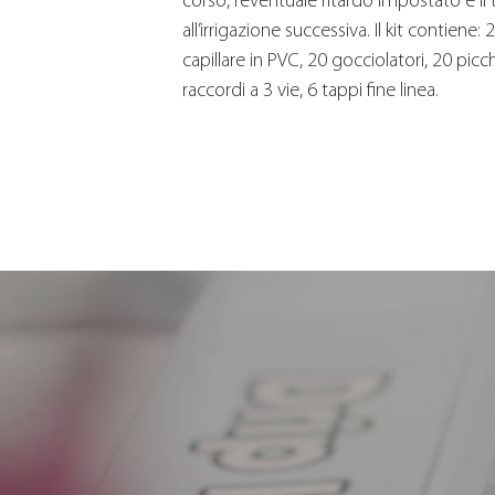
corso, l’eventuale ritardo impostato e 
all’irrigazione successiva. Il kit contiene:
capillare in PVC, 20 gocciolatori, 20 pic
raccordi a 3 vie, 6 tappi fine linea.