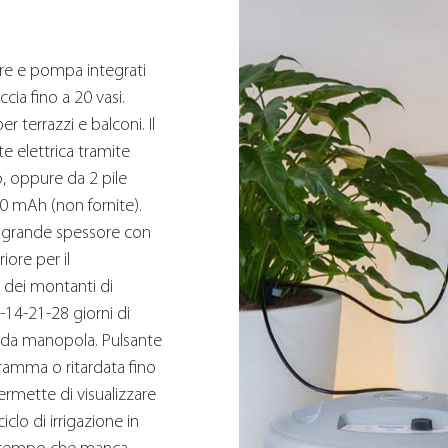
e e pompa integrati
cia fino a 20 vasi.
r terrazzi e balconi. Il
e elettrica tramite
, oppure da 2 pile
0 mAh (non fornite).
i grande spessore con
iore per il
 dei montanti di
14-21-28 giorni di
oda manopola. Pulsante
ramma o ritardata fino
permette di visualizzare
clo di irrigazione in