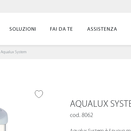
SOLUZIONI
FAI DA TE
ASSISTENZA
Aqualux System
UNGI ALLA
LIST
AQUALUX SYST
cod. 8062
Aqualux System è il nuovo mo