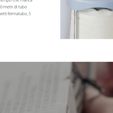
il tempo che manca
 20 metri di tubo
chetti fermatubo, 5