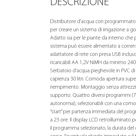
DESCRIZIONE
Distributore d’acqua con programmator
per creare un sistema di irrigazione a goc
Adatto sia per le piante da interno che pe
sistema può essere alimentato a corrent
adattatore di rete con presa USB incluso
ricaricabili AA 1,2V NiMH da minimo 240
Serbatoio d’acqua pieghevole in PVC d
capienza 30 litri. Comoda apertura super
riempimento. Montaggio senza attrezzi
supporto. Quattro diversi programmi (7-
autonomia), selezionabili con una com
“start” per partenza immediata del prog
a 23 ore. Il display LCD retroilluminato 
il programma selezionato, la durata del ci