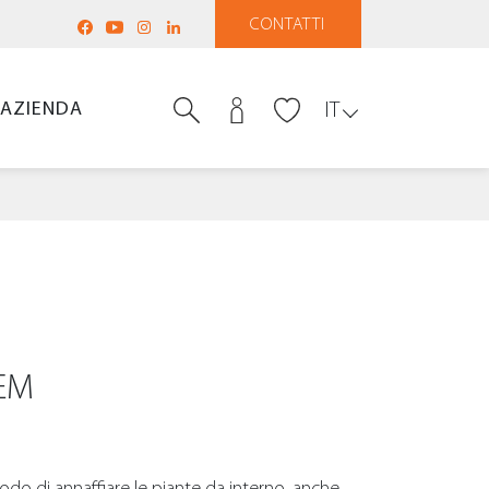
CONTATTI
AZIENDA
IT
EM
do di annaffiare le piante da interno, anche