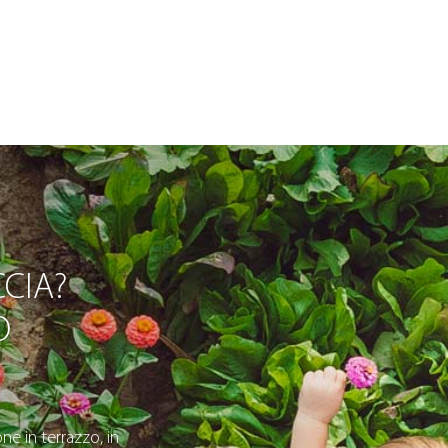
CIA?
O
ne in terrazzo, in