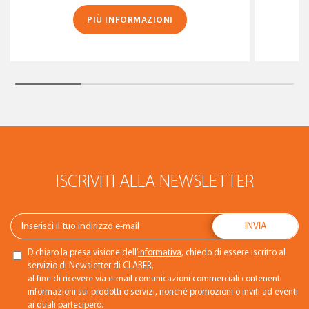
PIÙ INFORMAZIONI
ISCRIVITI ALLA NEWSLETTER
Dichiaro la presa visione dell’
informativa
, chiedo di essere iscritto al
servizio di Newsletter di CLABER,
al fine di ricevere via e-mail comunicazioni commerciali contenenti
informazioni sui prodotti o servizi, nonché promozioni o inviti ad eventi
ai quali parteciperò.