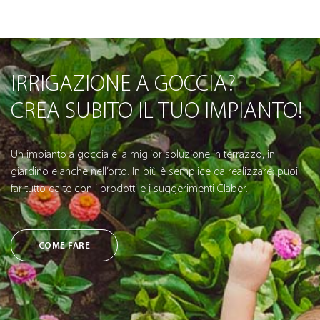
IRRIGAZIONE A GOCCIA?
CREA SUBITO IL TUO IMPIANTO!
Un impianto a goccia è la miglior soluzione in terrazzo, in
giardino e anche nell’orto. In più è semplice da realizzare: puoi
far tutto da te con i prodotti e i suggerimenti Claber.
COME FARE