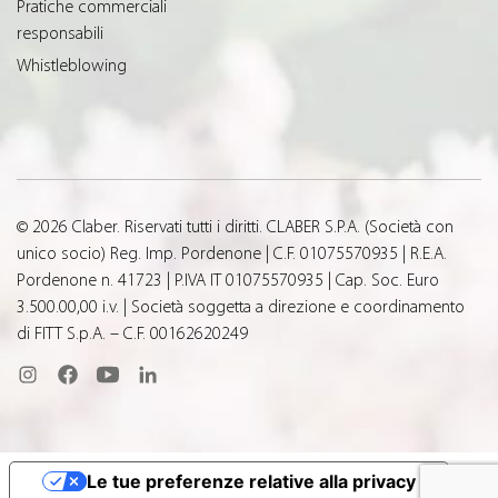
Pratiche commerciali
responsabili
Whistleblowing
© 2026 Claber. Riservati tutti i diritti. CLABER S.P.A. (Società con
unico socio) Reg. Imp. Pordenone | C.F. 01075570935 | R.E.A.
Pordenone n. 41723 | P.IVA IT 01075570935 | Cap. Soc. Euro
3.500.00,00 i.v. | Società soggetta a direzione e coordinamento
di FITT S.p.A. – C.F. 00162620249
Le tue preferenze relative alla privacy