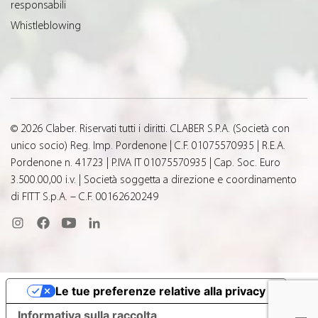
responsabili
Whistleblowing
© 2026 Claber. Riservati tutti i diritti. CLABER S.P.A. (Società con
unico socio) Reg. Imp. Pordenone | C.F. 01075570935 | R.E.A.
Pordenone n. 41723 | P.IVA IT 01075570935 | Cap. Soc. Euro
3.500.00,00 i.v. | Società soggetta a direzione e coordinamento
di FITT S.p.A. – C.F. 00162620249
Le tue preferenze relative alla privacy
Informativa sulla raccolta