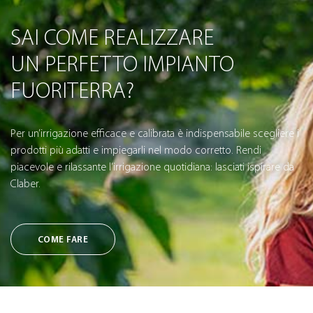
SAI COME REALIZZARE
UN PERFETTO IMPIANTO
FUORITERRA?
Per un’irrigazione efficace e calibrata è indispensabile scegliere i
prodotti più adatti e impiegarli nel modo corretto. Rendi
piacevole e rilassante l’irrigazione quotidiana: lasciati ispirare da
Claber.
COME FARE