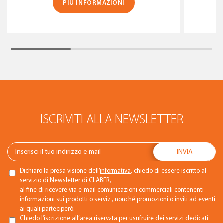
PIÙ INFORMAZIONI
ISCRIVITI ALLA NEWSLETTER
Dichiaro la presa visione dell’
informativa
, chiedo di essere iscritto al
servizio di Newsletter di CLABER,
al fine di ricevere via e-mail comunicazioni commerciali contenenti
informazioni sui prodotti o servizi, nonché promozioni o inviti ad eventi
ai quali parteciperò.
Chiedo l’iscrizione all’area riservata per usufruire dei servizi dedicati