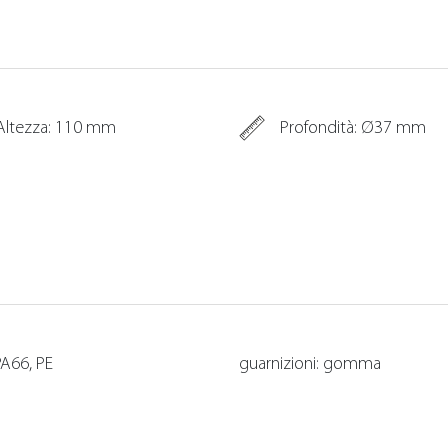
Altezza: 110 mm
Profondità: Ø37 mm
 PA66, PE
guarnizioni: gomma