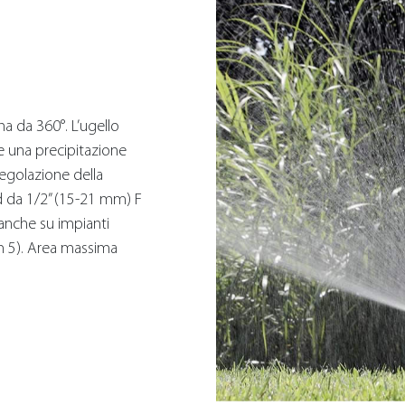
na da 360°. L’ugello
e una precipitazione
regolazione della
rd da 1/2” (15-21 mm) F
nche su impianti
cm 5). Area massima