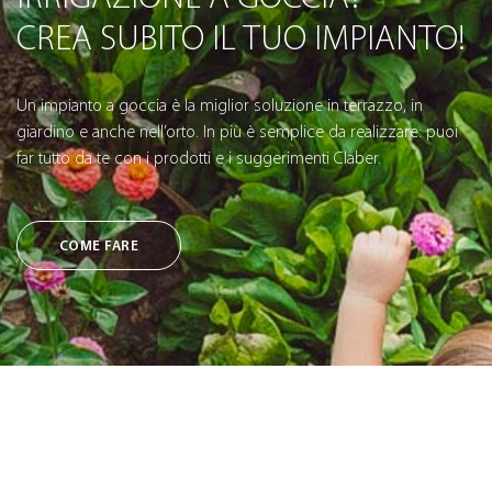
CREA SUBITO IL TUO IMPIANTO!
Un impianto a goccia è la miglior soluzione in terrazzo, in
giardino e anche nell’orto. In più è semplice da realizzare: puoi
far tutto da te con i prodotti e i suggerimenti Claber.
COME FARE