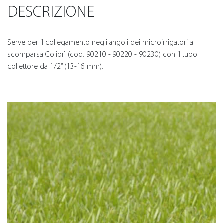
DESCRIZIONE
Serve per il collegamento negli angoli dei microirrigatori a
scomparsa Colibrì (cod. 90210 - 90220 - 90230) con il tubo
collettore da 1/2” (13-16 mm).