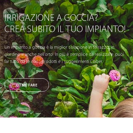
IRRIGAZIONE A GOCCIA?
CREA SUBITO IL TUO IMPIANTO!
Un impianto a goccia è la miglior soluzione in terrazzo, in
giardino e anche nell’orto. In più è semplice da realizzare: puoi
far tutto da te con i prodotti e i suggerimenti Claber.
COME FARE