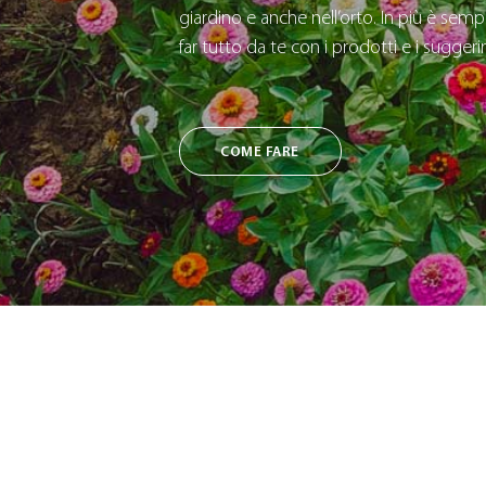
giardino e anche nell’orto. In più è sempl
far tutto da te con i prodotti e i sugger
COME FARE