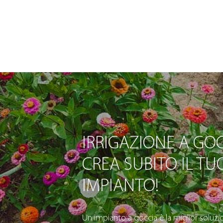
IRRIGAZIONE A GOC
CREA SUBITO IL TU
IMPIANTO!
Un impianto a goccia è la miglior soluzio