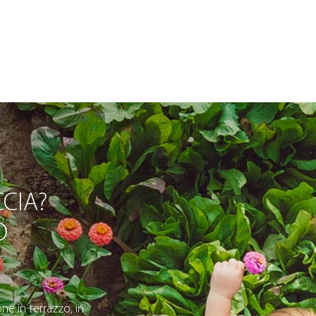
CIA?
O
ne in terrazzo, in