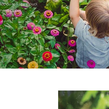
ice da realizzare: puoi
imenti Claber.