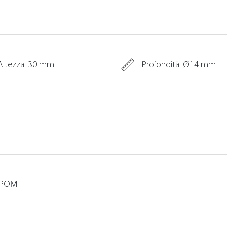
Altezza: 30 mm
Profondità: Ø14 mm
: POM