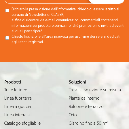
Dichiaro la presa visione dell’
informativa
, chiedo di essere iscritto al
servizio di Newsletter di CLABER,
al fine di ricevere via e-mail comunicazioni commerciali contenenti
informazioni sui prodotti o servizi, nonché promozioni o inviti ad eventi
ai quali parteciperò.
Chiedo l’iscrizione all’area riservata per usufruire dei servizi dedicati
agli utenti registrati.
Prodotti
Soluzioni
Tutte le linee
Trova la soluzione su misura
Linea fuoriterra
Piante da interno
Linea a goccia
Balcone e terrazzo
Linea interrata
Orto
Catalogo sfogliabile
Giardino fino a 50 m²