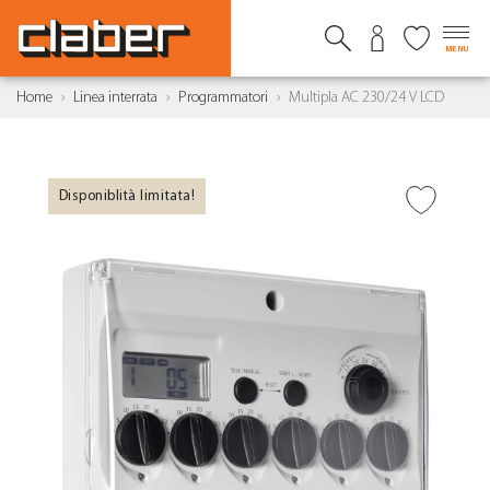
MENU
Home
Linea interrata
Programmatori
Multipla AC 230/24 V LCD
Disponiblità limitata!
AGGIUNGI ALLA
WISHLIST