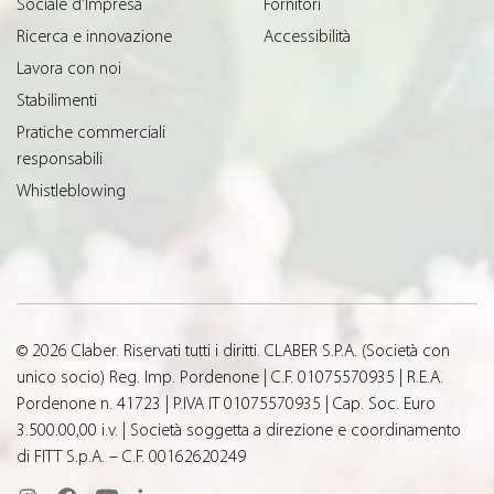
Sociale d’Impresa
Fornitori
Ricerca e innovazione
Accessibilità
Lavora con noi
Stabilimenti
Pratiche commerciali
responsabili
Whistleblowing
© 2026 Claber. Riservati tutti i diritti. CLABER S.P.A. (Società con
unico socio) Reg. Imp. Pordenone | C.F. 01075570935 | R.E.A.
Pordenone n. 41723 | P.IVA IT 01075570935 | Cap. Soc. Euro
3.500.00,00 i.v. | Società soggetta a direzione e coordinamento
di FITT S.p.A. – C.F. 00162620249