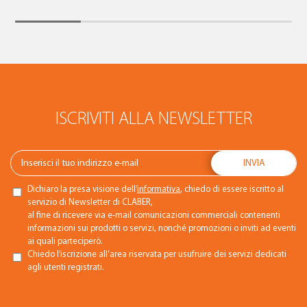
ISCRIVITI ALLA NEWSLETTER
Dichiaro la presa visione dell’
informativa
, chiedo di essere iscritto al
servizio di Newsletter di CLABER,
al fine di ricevere via e-mail comunicazioni commerciali contenenti
informazioni sui prodotti o servizi, nonché promozioni o inviti ad eventi
ai quali parteciperò.
Chiedo l’iscrizione all’area riservata per usufruire dei servizi dedicati
agli utenti registrati.