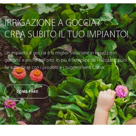
IRRIGAZIONE A GOCCIA?
CREA SUBITO IL TUO IMPIANTO!
Un impianto a goccia è la miglior soluzione in terrazzo, in
giardino e anche nell’orto. In più è semplice da realizzare: puoi
far tutto da te con i prodotti e i suggerimenti Claber.
COME FARE