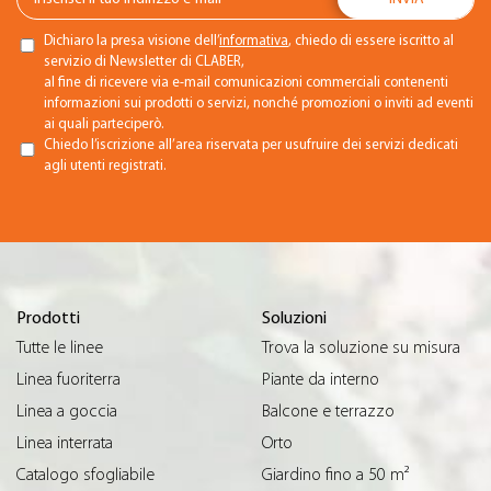
Dichiaro la presa visione dell’
informativa
, chiedo di essere iscritto al
servizio di Newsletter di CLABER,
al fine di ricevere via e-mail comunicazioni commerciali contenenti
informazioni sui prodotti o servizi, nonché promozioni o inviti ad eventi
ai quali parteciperò.
Chiedo l’iscrizione all’area riservata per usufruire dei servizi dedicati
agli utenti registrati.
Prodotti
Soluzioni
Tutte le linee
Trova la soluzione su misura
Linea fuoriterra
Piante da interno
Linea a goccia
Balcone e terrazzo
Linea interrata
Orto
Catalogo sfogliabile
Giardino fino a 50 m²