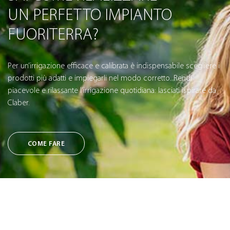
UN PERFETTO IMPIANTO
FUORITERRA?
Per un’irrigazione efficace e calibrata è indispensabile scegliere i
prodotti più adatti e impiegarli nel modo corretto. Rendi
piacevole e rilassante l’irrigazione quotidiana: lasciati ispirare da
Claber.
COME FARE