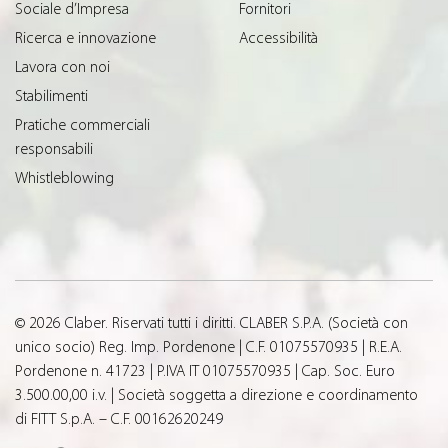
Sociale d’Impresa
Fornitori
Ricerca e innovazione
Accessibilità
Lavora con noi
Stabilimenti
Pratiche commerciali
responsabili
Whistleblowing
© 2026 Claber. Riservati tutti i diritti. CLABER S.P.A. (Società con
unico socio) Reg. Imp. Pordenone | C.F. 01075570935 | R.E.A.
Pordenone n. 41723 | P.IVA IT 01075570935 | Cap. Soc. Euro
3.500.00,00 i.v. | Società soggetta a direzione e coordinamento
di FITT S.p.A. – C.F. 00162620249