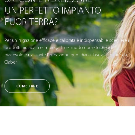
UN PERFETTO IMPIANTO
FUORITERRA?
Per un’irrigazione efficace e calibrata è indispensabile scegliere i
prodotti più adatti e impiegarli nel modo corretto. Rendi
piacevole e rilassante l’irrigazione quotidiana: lasciati ispirare da
Claber.
COME FARE