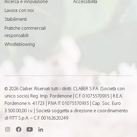
Ricerca e innovazione
Accessibilità
Lavora con noi
Stabilimenti
Pratiche commerciali
responsabili
Whistleblowing
© 2026 Claber. Riservati tutti i diritti. CLABER S.P.A. (Società con
unico socio) Reg. Imp. Pordenone | C.F. 01075570935 | R.E.A.
Pordenone n. 41723 | P.IVA IT 01075570935 | Cap. Soc. Euro
3.500.00,00 i.v. | Società soggetta a direzione e coordinamento
di FITT S.p.A. – C.F. 00162620249