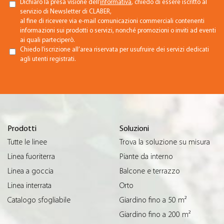
Dichiaro la presa visione dell’
informativa
, chiedo di essere iscritto al
servizio di Newsletter di CLABER,
al fine di ricevere via e-mail comunicazioni commerciali contenenti
informazioni sui prodotti o servizi, nonché promozioni o inviti ad eventi
ai quali parteciperò.
Chiedo l’iscrizione all’area riservata per usufruire dei servizi dedicati
agli utenti registrati.
Prodotti
Soluzioni
Tutte le linee
Trova la soluzione su misura
Linea fuoriterra
Piante da interno
Linea a goccia
Balcone e terrazzo
Linea interrata
Orto
Catalogo sfogliabile
Giardino fino a 50 m²
Giardino fino a 200 m²