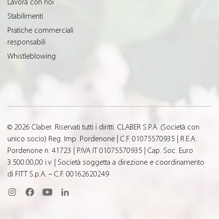
Lavora con noi
Stabilimenti
Pratiche commerciali
responsabili
Whistleblowing
© 2026 Claber. Riservati tutti i diritti. CLABER S.P.A. (Società con
unico socio) Reg. Imp. Pordenone | C.F. 01075570935 | R.E.A.
Pordenone n. 41723 | P.IVA IT 01075570935 | Cap. Soc. Euro
3.500.00,00 i.v. | Società soggetta a direzione e coordinamento
di FITT S.p.A. – C.F. 00162620249