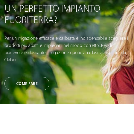
UN PERFETTO IMPIANTO
FUORITERRA?
Per un’irrigazione efficace e calibrata è indispensabile scegliere i
prodotti più adatti e impiegarli nel modo corretto. Rendi
piacevole e rilassante l’irrigazione quotidiana: lasciati ispirare da
Claber.
COME FARE