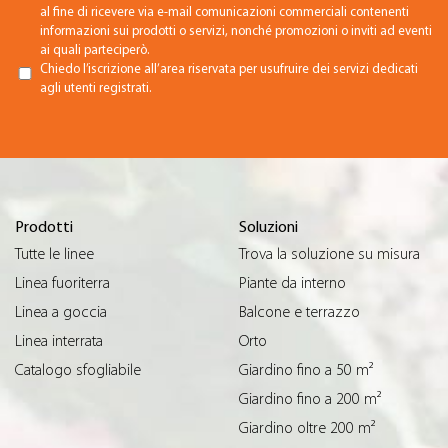
al fine di ricevere via e-mail comunicazioni commerciali contenenti
informazioni sui prodotti o servizi, nonché promozioni o inviti ad eventi
ai quali parteciperò.
Chiedo l’iscrizione all’area riservata per usufruire dei servizi dedicati
agli utenti registrati.
Prodotti
Soluzioni
Tutte le linee
Trova la soluzione su misura
Linea fuoriterra
Piante da interno
Linea a goccia
Balcone e terrazzo
Linea interrata
Orto
Catalogo sfogliabile
Giardino fino a 50 m²
Giardino fino a 200 m²
Giardino oltre 200 m²