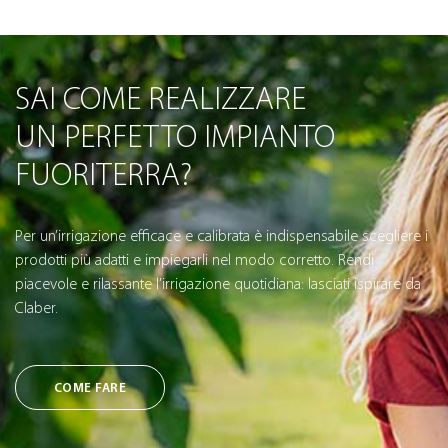
SAI COME REALIZZARE
UN PERFETTO IMPIANTO
FUORITERRA?
Per un’irrigazione efficace e calibrata è indispensabile scegliere i
prodotti più adatti e impiegarli nel modo corretto. Rendi
piacevole e rilassante l’irrigazione quotidiana: lasciati ispirare da
Claber.
COME FARE