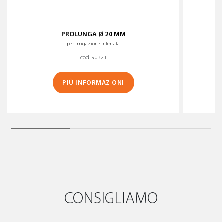
PROLUNGA Ø 20 MM
G
per irrigazione interrata
cod. 90321
PIÙ INFORMAZIONI
CONSIGLIAMO