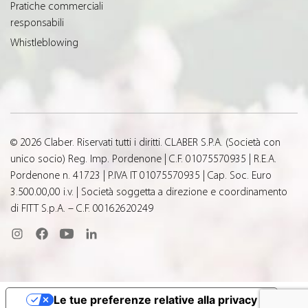
Pratiche commerciali
responsabili
Whistleblowing
© 2026 Claber. Riservati tutti i diritti. CLABER S.P.A. (Società con
unico socio) Reg. Imp. Pordenone | C.F. 01075570935 | R.E.A.
Pordenone n. 41723 | P.IVA IT 01075570935 | Cap. Soc. Euro
3.500.00,00 i.v. | Società soggetta a direzione e coordinamento
di FITT S.p.A. – C.F. 00162620249
Le tue preferenze relative alla privacy