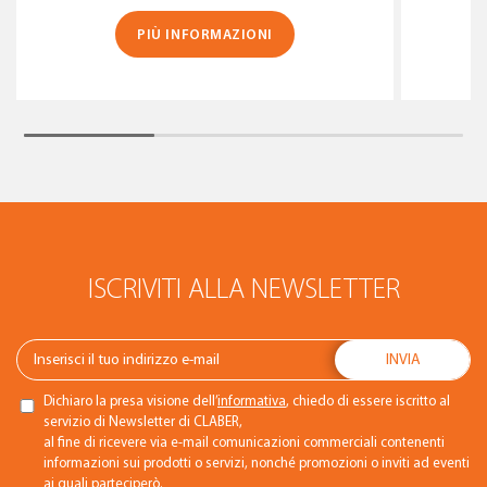
PIÙ INFORMAZIONI
ISCRIVITI ALLA NEWSLETTER
Dichiaro la presa visione dell’
informativa
, chiedo di essere iscritto al
servizio di Newsletter di CLABER,
al fine di ricevere via e-mail comunicazioni commerciali contenenti
informazioni sui prodotti o servizi, nonché promozioni o inviti ad eventi
ai quali parteciperò.