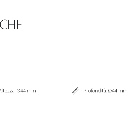
ICHE
Altezza: Ø44 mm
Profondità: Ø44 mm