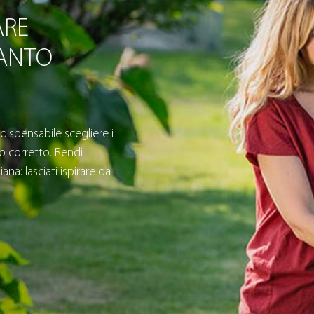
ARE
IANTO
ndispensabile scegliere i
o corretto. Rendi
ana: lasciati ispirare da