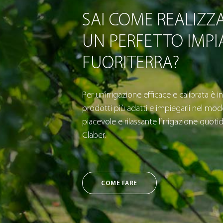
SAI COME REALIZZ
UN PERFETTO IMP
FUORITERRA?
Per un’irrigazione efficace e calibrata è i
prodotti più adatti e impiegarli nel mod
piacevole e rilassante l’irrigazione quotidi
Claber.
COME FARE