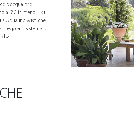
cce d’acqua che
 a 6°C in meno. Il kit
ria Aquauno Mist, che
i regolari il sistema di
6 bar.
ICHE