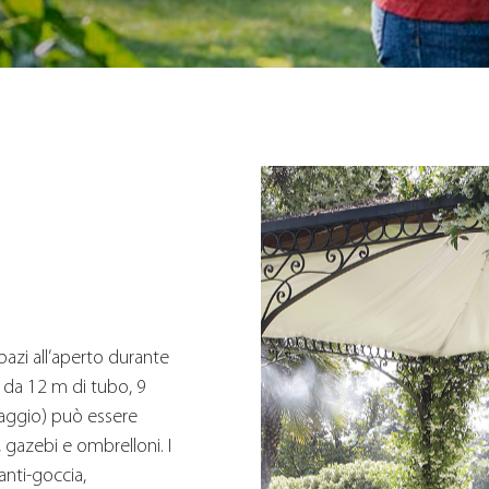
spazi all’aperto durante
o da 12 m di tubo, 9
ssaggio) può essere
 gazebi e ombrelloni. I
anti-goccia,