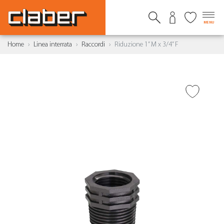
MENU
Home
Linea interrata
Raccordi
Riduzione 1” M x 3/4” F
AGGIUNGI ALLA
WISHLIST