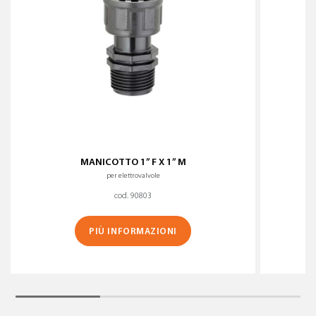
MANICOTTO 1” F X 1” M
per elettrovalvole
cod. 90803
PIÙ INFORMAZIONI