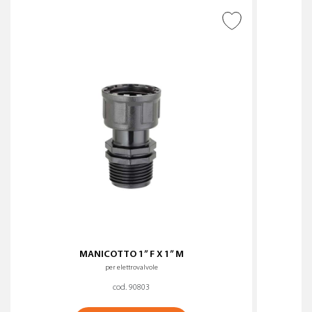
AGGIUNGI ALLA
WISHLIST
MANICOTTO 1” F X 1” M
per elettrovalvole
cod. 90803