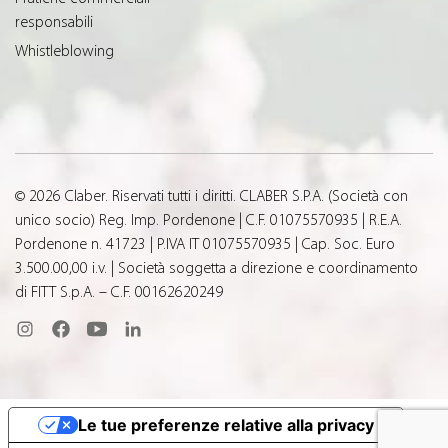
responsabili
Whistleblowing
© 2026 Claber. Riservati tutti i diritti. CLABER S.P.A. (Società con
unico socio) Reg. Imp. Pordenone | C.F. 01075570935 | R.E.A.
Pordenone n. 41723 | P.IVA IT 01075570935 | Cap. Soc. Euro
3.500.00,00 i.v. | Società soggetta a direzione e coordinamento
di FITT S.p.A. – C.F. 00162620249
Le tue preferenze relative alla privacy