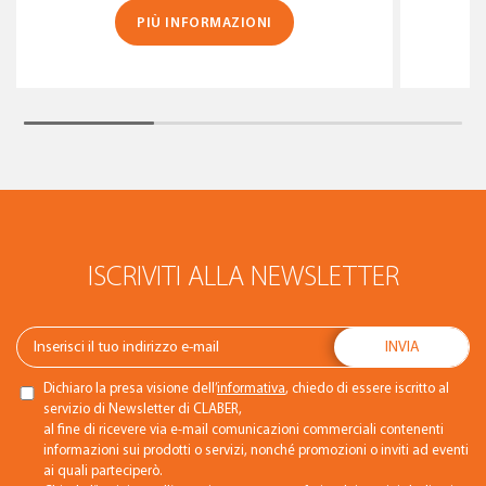
PIÙ INFORMAZIONI
ISCRIVITI ALLA NEWSLETTER
Dichiaro la presa visione dell’
informativa
, chiedo di essere iscritto al
servizio di Newsletter di CLABER,
al fine di ricevere via e-mail comunicazioni commerciali contenenti
informazioni sui prodotti o servizi, nonché promozioni o inviti ad eventi
ai quali parteciperò.