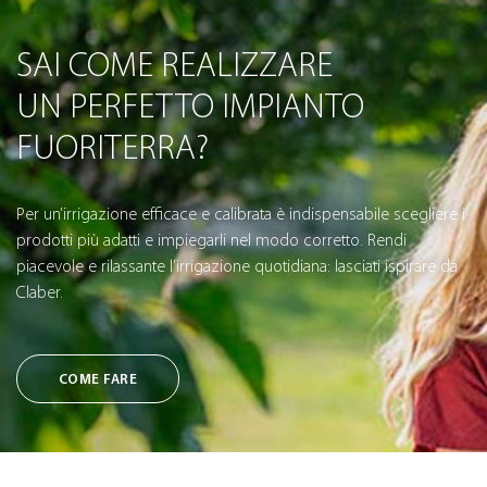
SAI COME REALIZZARE
UN PERFETTO IMPIANTO
FUORITERRA?
Per un’irrigazione efficace e calibrata è indispensabile scegliere i
prodotti più adatti e impiegarli nel modo corretto. Rendi
piacevole e rilassante l’irrigazione quotidiana: lasciati ispirare da
Claber.
COME FARE