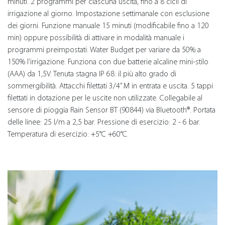
minuti. 2 programmi per ciascuna uscita, fino a 8 cicli di
irrigazione al giorno. Impostazione settimanale con esclusione
dei giorni. Funzione manuale 15 minuti (modificabile fino a 120
min) oppure possibilità di attivare in modalità manuale i
programmi preimpostati. Water Budget per variare da 50% a
150% l’irrigazione. Funziona con due batterie alcaline mini-stilo
(AAA) da 1,5V. Tenuta stagna IP 68: il più alto grado di
sommergibilità. Attacchi filettati 3/4” M in entrata e uscita. 5 tappi
filettati in dotazione per le uscite non utilizzate. Collegabile al
sensore di pioggia Rain Sensor BT (90844) via Bluetooth®. Portata
delle linee: 25 l/m a 2,5 bar. Pressione di esercizio: 2 - 6 bar.
Temperatura di esercizio: +5°C +60°C.