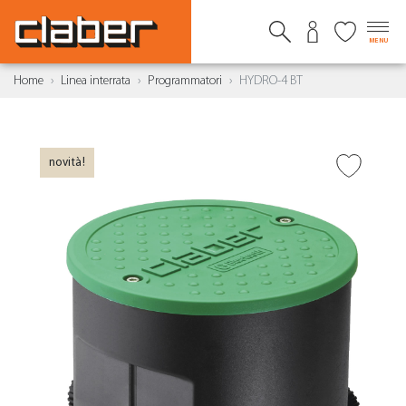
MENU
Home
Linea interrata
Programmatori
HYDRO-4 BT
novità!
AGGIUNGI ALLA
WISHLIST