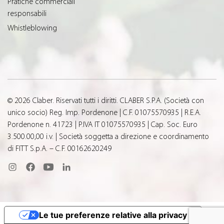
Pratiche commerciali
responsabili
Whistleblowing
© 2026 Claber. Riservati tutti i diritti. CLABER S.P.A. (Società con
unico socio) Reg. Imp. Pordenone | C.F. 01075570935 | R.E.A.
Pordenone n. 41723 | P.IVA IT 01075570935 | Cap. Soc. Euro
3.500.00,00 i.v. | Società soggetta a direzione e coordinamento
di FITT S.p.A. – C.F. 00162620249
Le tue preferenze relative alla privacy