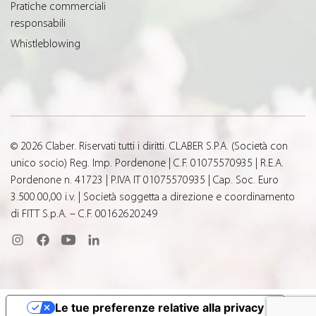
Pratiche commerciali
responsabili
Whistleblowing
© 2026 Claber. Riservati tutti i diritti. CLABER S.P.A. (Società con
unico socio) Reg. Imp. Pordenone | C.F. 01075570935 | R.E.A.
Pordenone n. 41723 | P.IVA IT 01075570935 | Cap. Soc. Euro
3.500.00,00 i.v. | Società soggetta a direzione e coordinamento
di FITT S.p.A. – C.F. 00162620249
Le tue preferenze relative alla privacy