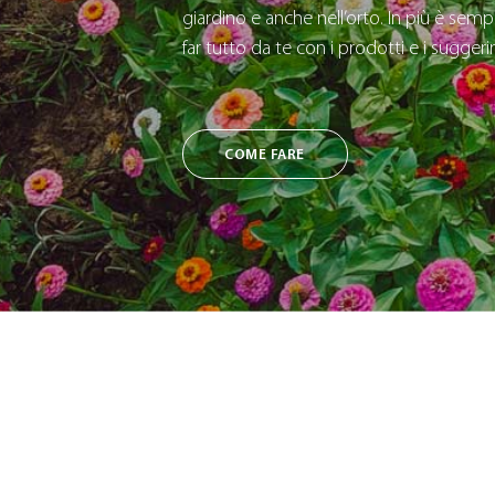
giardino e anche nell’orto. In più è sempl
far tutto da te con i prodotti e i sugger
COME FARE