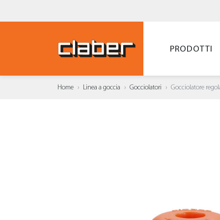
PRODOTTI
Home
Linea a goccia
Gocciolatori
Gocciolatore regol
AGGI
WISH