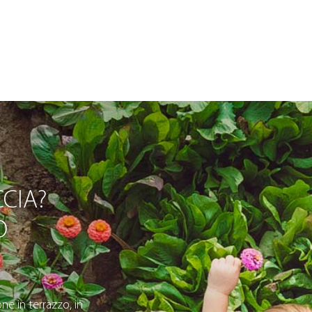
CIA?
O
ne in terrazzo, in