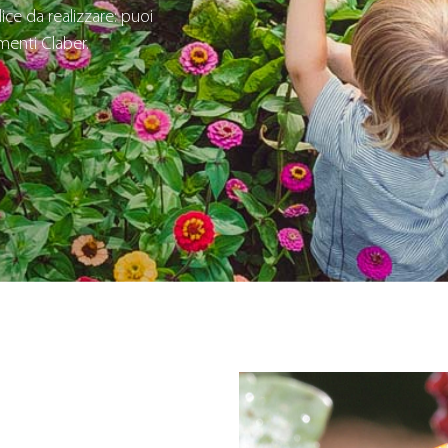
ice da realizzare: puoi
imenti Claber.