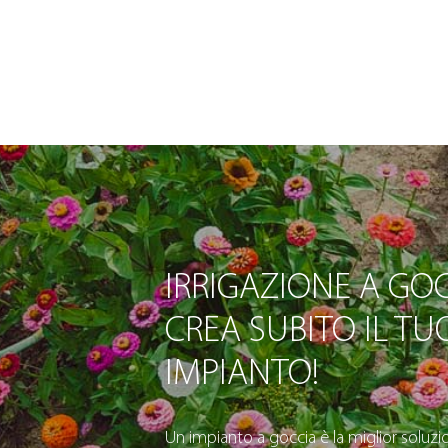
IRRIGAZIONE A GOC
CREA SUBITO IL TU
IMPIANTO!
Un impianto a goccia è la miglior soluzio