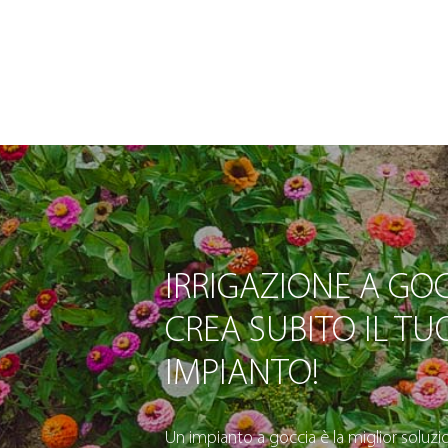
IRRIGAZIONE A GOC
CREA SUBITO IL TU
IMPIANTO!
Un impianto a goccia è la miglior soluzio