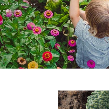
ice da realizzare: puoi
imenti Claber.