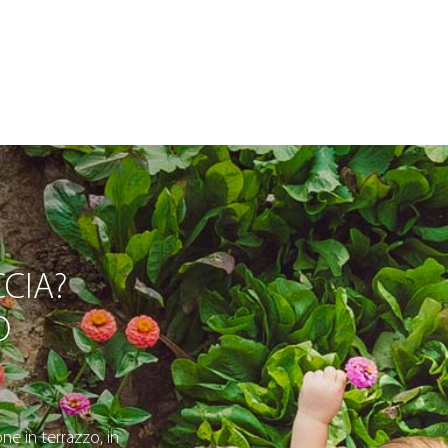
CIA?
O
ne in terrazzo, in