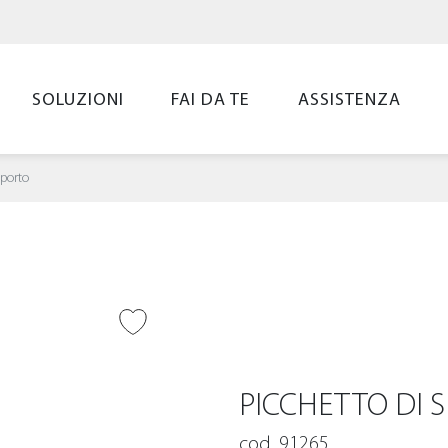
SOLUZIONI
FAI DA TE
ASSISTENZA
pporto
UNGI ALLA
LIST
PICCHETTO DI 
cod. 91265