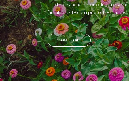
giardino e anche nell’orto. In più è sempl
far tutto da te con i prodotti e i sugger
COME FARE