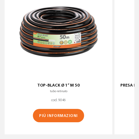
TOP-BLACK Ø 1” M 50
PRESA RU
tubo retinato
cod. 9046
PIÙ INFORMAZIONI