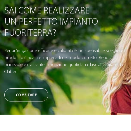
SAI COME REALIZZARE
UN PERFETTO IMPIANTO
FUORITERRA?
Per un’irrigazione efficace e calibrata è indispensabile scegliere i
prodotti più adatti e impiegarli nel modo corretto. Rendi
piacevole e rilassante l’irrigazione quotidiana: lasciati ispirare da
Claber.
COME FARE