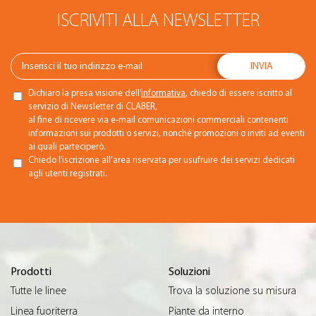
ISCRIVITI ALLA NEWSLETTER
Dichiaro la presa visione dell’
informativa
, chiedo di essere iscritto al
servizio di Newsletter di CLABER,
al fine di ricevere via e-mail comunicazioni commerciali contenenti
informazioni sui prodotti o servizi, nonché promozioni o inviti ad eventi
ai quali parteciperò.
Chiedo l’iscrizione all’area riservata per usufruire dei servizi dedicati
agli utenti registrati.
Prodotti
Soluzioni
Tutte le linee
Trova la soluzione su misura
Linea fuoriterra
Piante da interno