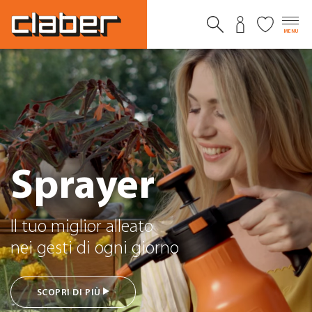
MENU
Twiddy
L’acqua dove vuoi tu
SCOPRI DI PIÙ