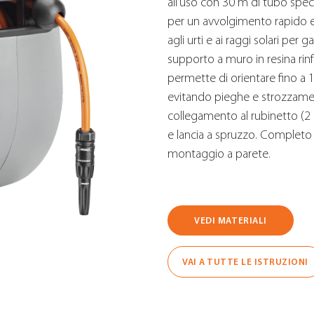
all’uso con 30 m di tubo speci
per un avvolgimento rapido e 
agli urti e ai raggi solari per
supporto a muro in resina rinf
permette di orientare fino a 18
evitando pieghe e strozzament
collegamento al rubinetto (2
e lancia a spruzzo. Completo di
montaggio a parete.
VEDI MATERIALI
VAI A TUTTE LE ISTRUZIONI