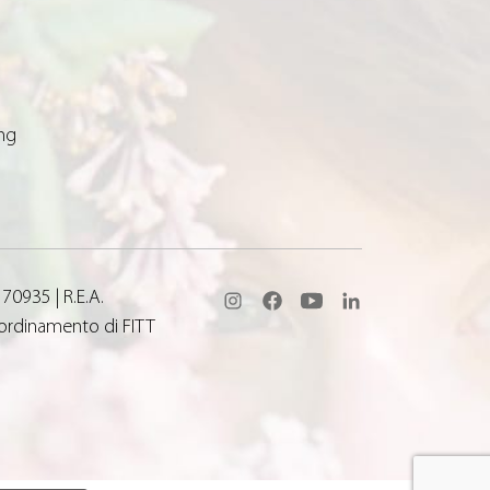
ng
570935 | R.E.A.
coordinamento di FITT