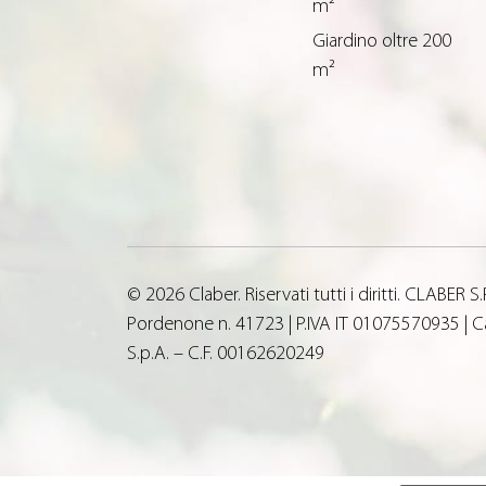
m²
Giardino oltre 200
m²
© 2026 Claber. Riservati tutti i diritti. CLABER
Pordenone n. 41723 | P.IVA IT 01075570935 | Ca
S.p.A. – C.F. 00162620249