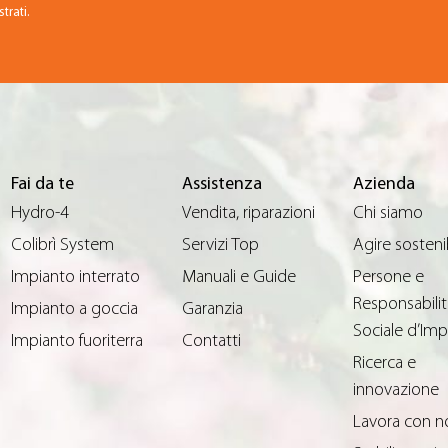
trati.
Fai da te
Assistenza
Azienda
Hydro-4
Vendita, riparazioni
Chi siamo
Colibrì System
Servizi Top
Agire sosteni
Impianto interrato
Manuali e Guide
Persone e
Responsabilit
Impianto a goccia
Garanzia
Sociale d’Imp
Impianto fuoriterra
Contatti
Ricerca e
innovazione
Lavora con n