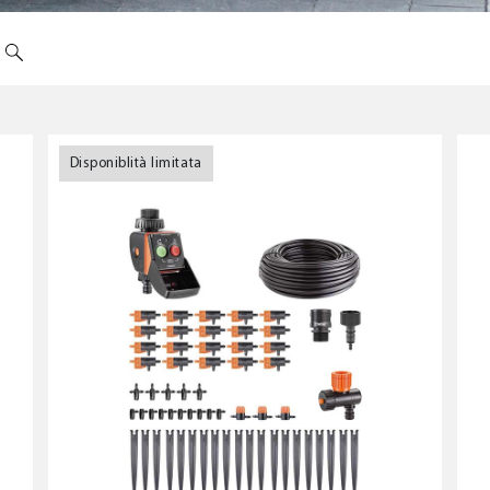
IGAZIONE A GOCCIA
IRRIGAZIONE INTERRATA
Disponiblità limitata
grammatori a rubinetto e
Colibrì System
n Sensor
Programmatori e Rain Sens
e e raccordi Block-System e
Elettrovalvole
nJet
Irrigatori
iolatori e microirrigatori
emi di irrigazione autonomi