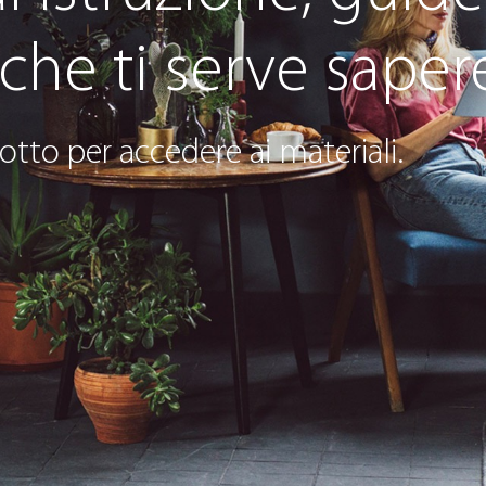
 che ti serve saper
otto per accedere ai materiali.