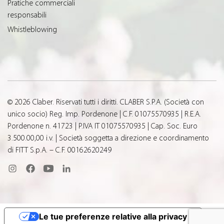
Pratiche commerciali
responsabili
Whistleblowing
© 2026 Claber. Riservati tutti i diritti. CLABER S.P.A. (Società con
unico socio) Reg. Imp. Pordenone | C.F. 01075570935 | R.E.A.
Pordenone n. 41723 | P.IVA IT 01075570935 | Cap. Soc. Euro
3.500.00,00 i.v. | Società soggetta a direzione e coordinamento
di FITT S.p.A. – C.F. 00162620249
Le tue preferenze relative alla privacy