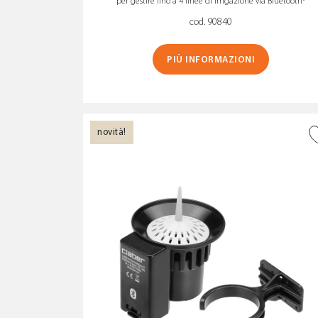
per gestire fino a 4 linee di irrigazione via Bluetooth®
cod. 90840
PIÙ INFORMAZIONI
novità!
AGGIUNGI ALLA
WISHLIST