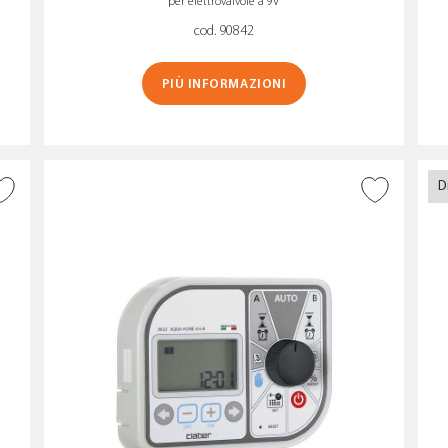
per elettrovalvole a 9V
cod. 90842
PIÙ INFORMAZIONI
D
AGGIUNGI ALLA
WISHLIST