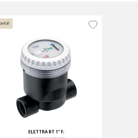
?
ovità!
AGGIUNGI ALLA
WISHLIST
PULISCI I FILTRI
ELETTRA BT 1" F.