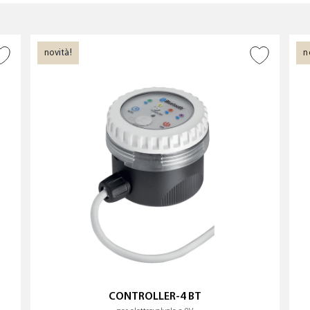
ERO DI ZONE
TIPOLOGIA DI PRODOTTO
?
RRIGAZIONE
novità!
n
AGGIUNGI ALLA
WISHLIST
Programmatori a parete
na d’irrigazione
Programmatori a tenuta
 a 2 zone d’irrigazione
stagna
 a 4 zone d’irrigazione
Sensori di pioggia
 a 6 zone d’irrigazione
 a 8 zone d’irrigazione
CONTROLLER-4 BT