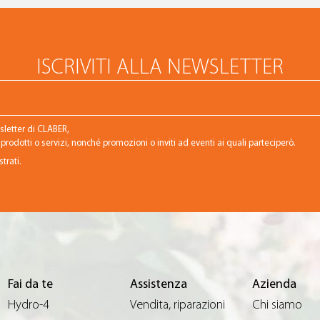
ISCRIVITI ALLA NEWSLETTER
wsletter di CLABER,
rodotti o servizi, nonché promozioni o inviti ad eventi ai quali parteciperò.
trati.
Fai da te
Assistenza
Azienda
Hydro-4
Vendita, riparazioni
Chi siamo