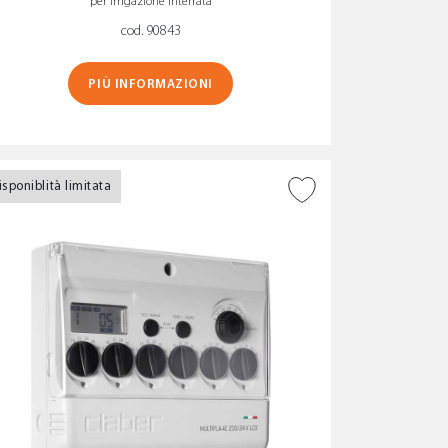
per irrigazione interrata
cod. 90843
PIÙ INFORMAZIONI
isponiblità limitata
AGGIUNGI ALLA
WISHLIST