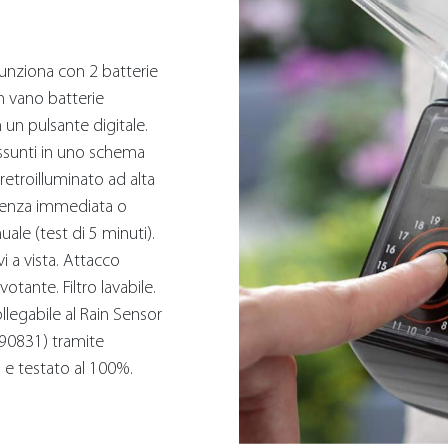
unziona con 2 batterie
un vano batterie
un pulsante digitale.
assunti in uno schema
etroilluminato ad alta
rtenza immediata o
ale (test di 5 minuti).
vi a vista. Attacco
tante. Filtro lavabile.
llegabile al Rain Sensor
(90831) tramite
o e testato al 100%.