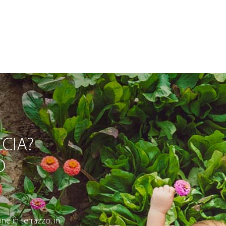
CIA?
O
ne in terrazzo, in