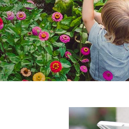
ice da realizzare: puoi
imenti Claber.