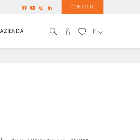
CONTATTI
AZIENDA
IT
 da usare: basta premere un pulsante per