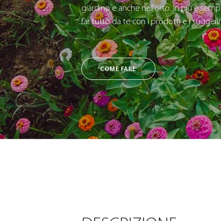
giardino e anche nell’orto. In più è sempl
far tutto da te con i prodotti e i sugger
COME FARE