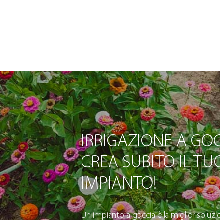
IRRIGAZIONE A GOC
CREA SUBITO IL TU
IMPIANTO!
Un impianto a goccia è la miglior soluzio