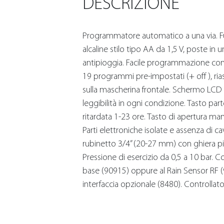
DESCRIZIONE
Programmatore automatico a una via. F
alcaline stilo tipo AA da 1,5 V, poste in 
antipioggia. Facile programmazione con 
19 programmi pre-impostati (+ off ), ri
sulla mascherina frontale. Schermo LCD r
leggibilità in ogni condizione. Tasto pa
ritardata 1-23 ore. Tasto di apertura manu
Parti elettroniche isolate e assenza di ca
rubinetto 3/4” (20-27 mm) con ghiera pivo
Pressione di esercizio da 0,5 a 10 bar. Co
base (90915) oppure al Rain Sensor RF 
interfaccia opzionale (8480). Controllat