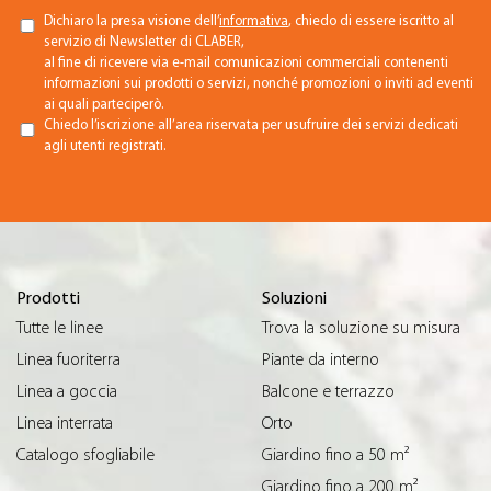
Dichiaro la presa visione dell’
informativa
, chiedo di essere iscritto al
servizio di Newsletter di CLABER,
al fine di ricevere via e-mail comunicazioni commerciali contenenti
informazioni sui prodotti o servizi, nonché promozioni o inviti ad eventi
ai quali parteciperò.
Chiedo l’iscrizione all’area riservata per usufruire dei servizi dedicati
agli utenti registrati.
Prodotti
Soluzioni
Tutte le linee
Trova la soluzione su misura
Linea fuoriterra
Piante da interno
Linea a goccia
Balcone e terrazzo
Linea interrata
Orto
Catalogo sfogliabile
Giardino fino a 50 m²
Giardino fino a 200 m²