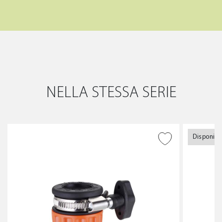
NELLA STESSA SERIE
Disponibli
AGGIUNGI ALLA
WISHLIST