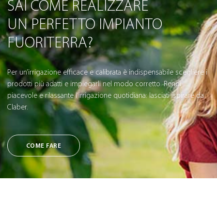
SAI COME REALIZZARE
UN PERFETTO IMPIANTO
FUORITERRA?
Per un’irrigazione efficace e calibrata è indispensabile scegliere i
prodotti più adatti e impiegarli nel modo corretto. Rendi
piacevole e rilassante l’irrigazione quotidiana: lasciati ispirare da
Claber.
COME FARE