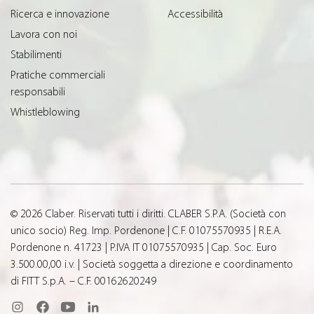
Ricerca e innovazione
Accessibilità
Lavora con noi
Stabilimenti
Pratiche commerciali
responsabili
Whistleblowing
© 2026 Claber. Riservati tutti i diritti. CLABER S.P.A. (Società con
unico socio) Reg. Imp. Pordenone | C.F. 01075570935 | R.E.A.
Pordenone n. 41723 | P.IVA IT 01075570935 | Cap. Soc. Euro
3.500.00,00 i.v. | Società soggetta a direzione e coordinamento
di FITT S.p.A. – C.F. 00162620249