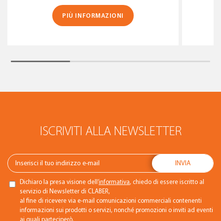
PIÙ INFORMAZIONI
ISCRIVITI ALLA NEWSLETTER
Dichiaro la presa visione dell’
informativa
, chiedo di essere iscritto al
servizio di Newsletter di CLABER,
al fine di ricevere via e-mail comunicazioni commerciali contenenti
informazioni sui prodotti o servizi, nonché promozioni o inviti ad eventi
ai quali parteciperò.