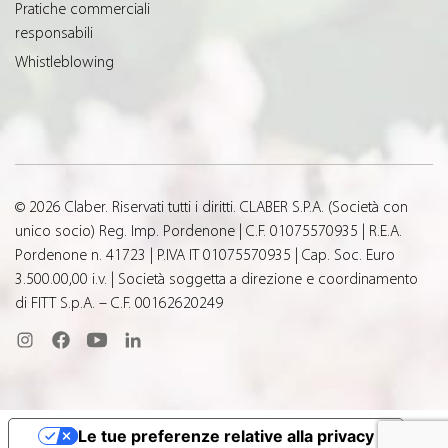
Pratiche commerciali
responsabili
Whistleblowing
© 2026 Claber. Riservati tutti i diritti. CLABER S.P.A. (Società con
unico socio) Reg. Imp. Pordenone | C.F. 01075570935 | R.E.A.
Pordenone n. 41723 | P.IVA IT 01075570935 | Cap. Soc. Euro
3.500.00,00 i.v. | Società soggetta a direzione e coordinamento
di FITT S.p.A. – C.F. 00162620249
Le tue preferenze relative alla privacy