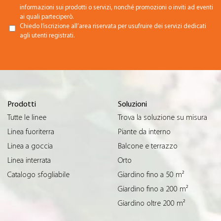
informazioni sui prodotti o servizi, nonché promozioni o inviti ad eventi
ai quali parteciperò.
Chiedo l’iscrizione all’area riservata per usufruire dei servizi dedicati
agli utenti registrati.
Prodotti
Soluzioni
Tutte le linee
Trova la soluzione su misura
Linea fuoriterra
Piante da interno
Linea a goccia
Balcone e terrazzo
Linea interrata
Orto
Catalogo sfogliabile
Giardino fino a 50 m²
Giardino fino a 200 m²
Giardino oltre 200 m²