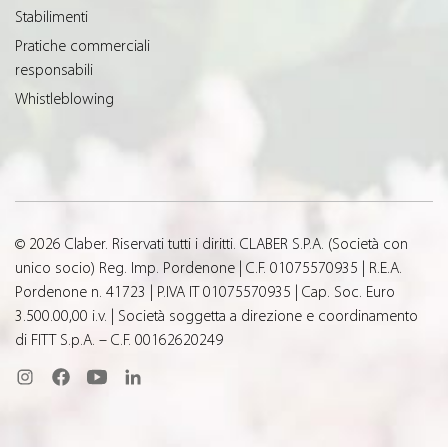
Stabilimenti
Pratiche commerciali
responsabili
Whistleblowing
© 2026 Claber. Riservati tutti i diritti. CLABER S.P.A. (Società con
unico socio) Reg. Imp. Pordenone | C.F. 01075570935 | R.E.A.
Pordenone n. 41723 | P.IVA IT 01075570935 | Cap. Soc. Euro
3.500.00,00 i.v. | Società soggetta a direzione e coordinamento
di FITT S.p.A. – C.F. 00162620249