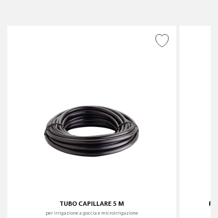
AGGIUNGI ALLA
WISHLIST
TUBO CAPILLARE 5 M
RA
per irrigazione a goccia e microirrigazione