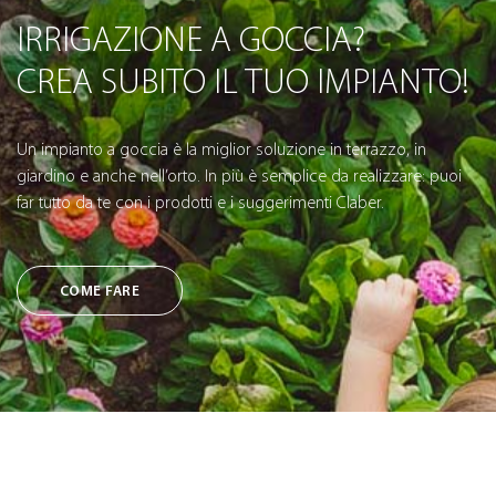
IRRIGAZIONE A GOCCIA?
CREA SUBITO IL TUO IMPIANTO!
Un impianto a goccia è la miglior soluzione in terrazzo, in
giardino e anche nell’orto. In più è semplice da realizzare: puoi
far tutto da te con i prodotti e i suggerimenti Claber.
COME FARE