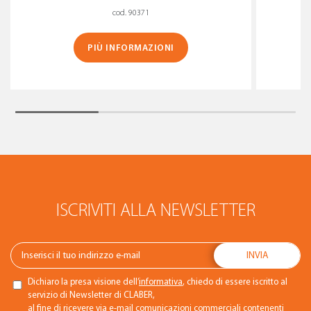
cod. 90371
PIÙ INFORMAZIONI
ISCRIVITI ALLA NEWSLETTER
Dichiaro la presa visione dell’
informativa
, chiedo di essere iscritto al
servizio di Newsletter di CLABER,
al fine di ricevere via e-mail comunicazioni commerciali contenenti