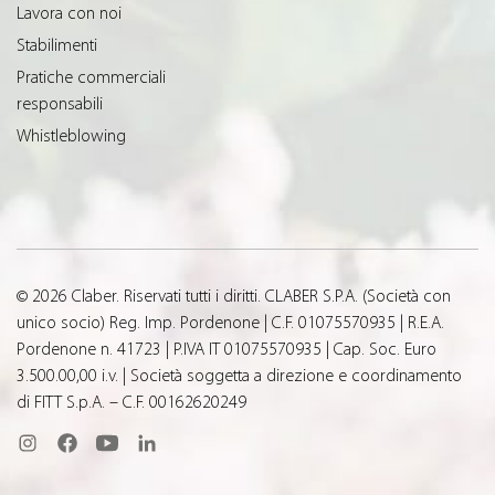
Lavora con noi
Stabilimenti
Pratiche commerciali
responsabili
Whistleblowing
© 2026 Claber. Riservati tutti i diritti. CLABER S.P.A. (Società con
unico socio) Reg. Imp. Pordenone | C.F. 01075570935 | R.E.A.
Pordenone n. 41723 | P.IVA IT 01075570935 | Cap. Soc. Euro
3.500.00,00 i.v. | Società soggetta a direzione e coordinamento
di FITT S.p.A. – C.F. 00162620249