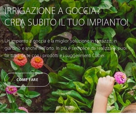
IRRIGAZIONE A GOCCIA?
CREA SUBITO IL TUO IMPIANTO!
Un impianto a goccia è la miglior soluzione in terrazzo, in
giardino e anche nell’orto. In più è semplice da realizzare: puoi
far tutto da te con i prodotti e i suggerimenti Claber.
COME FARE