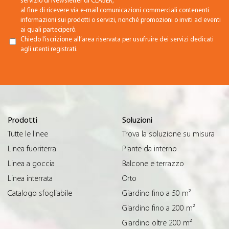
servizio di Newsletter di CLABER,
al fine di ricevere via e-mail comunicazioni commerciali contenenti
informazioni sui prodotti o servizi, nonché promozioni o inviti ad eventi
ai quali parteciperò.
Chiedo l’iscrizione all’area riservata per usufruire dei servizi dedicati
agli utenti registrati.
Prodotti
Soluzioni
Tutte le linee
Trova la soluzione su misura
Linea fuoriterra
Piante da interno
Linea a goccia
Balcone e terrazzo
Linea interrata
Orto
Catalogo sfogliabile
Giardino fino a 50 m²
Giardino fino a 200 m²
Giardino oltre 200 m²