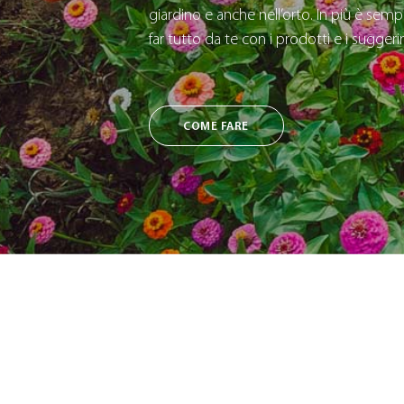
giardino e anche nell’orto. In più è sempl
far tutto da te con i prodotti e i sugger
COME FARE