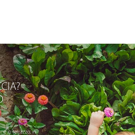
CIA?
O
ne in terrazzo, in