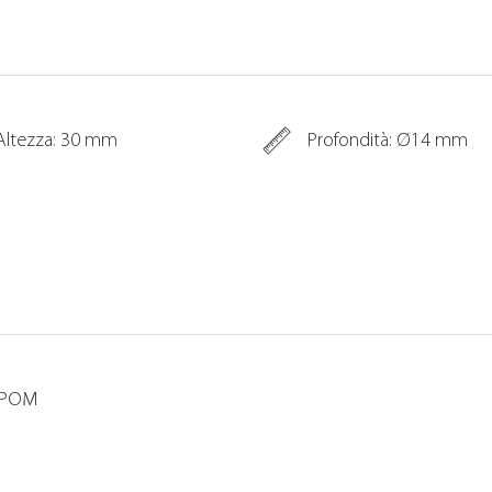
Altezza: 30 mm
Profondità: Ø14 mm
: POM