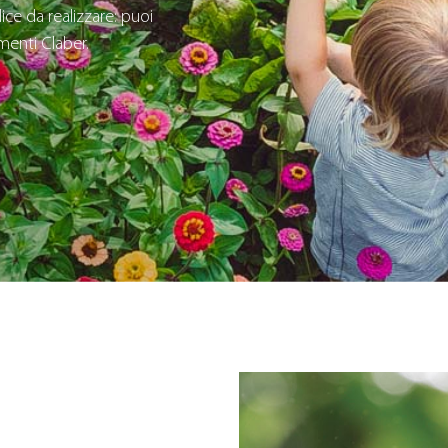
ice da realizzare: puoi
imenti Claber.