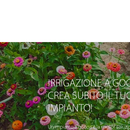
IRRIGAZIONE A GOC
CREA SUBITO IL TU
IMPIANTO!
Un impianto a goccia è la miglior soluzio