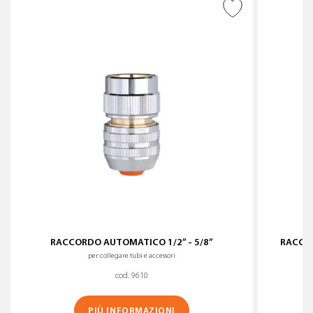
AGGIUNGI ALLA
WISHLIST
RACCORDO AUTOMATICO 1/2” - 5/8”
RACCOR
per collegare tubi e accessori
cod. 9610
PIÙ INFORMAZIONI