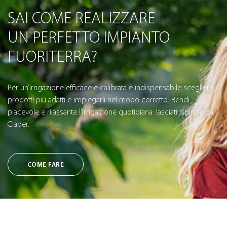
SAI COME REALIZZARE
UN PERFETTO IMPIANTO
FUORITERRA?
Per un’irrigazione efficace e calibrata è indispensabile scegliere i
prodotti più adatti e impiegarli nel modo corretto. Rendi
piacevole e rilassante l’irrigazione quotidiana: lasciati ispirare da
Claber.
COME FARE