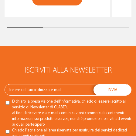
ISCRIVITI ALLA NEWSLETTER
Dichiaro la presa visione dell’
informativa
, chiedo di essere iscritto al
servizio di Newsletter di CLABER,
al fine di ricevere via e-mail comunicazioni commerciali contenenti
informazioni sui prodotti o servizi, nonché promozioni o inviti ad eventi
ai quali parteciperò.
Chiedo l’iscrizione all’area riservata per usufruire dei servizi dedicati