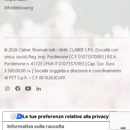
Whistleblowing
© 2026 Claber. Riservati tutti i diritti. CLABER S.P.A. (Società con
unico socio) Reg. Imp. Pordenone | C.F. 01075570935 | R.E.A.
Pordenone n. 41723 | P.IVA IT 01075570935 | Cap. Soc. Euro
3.500.00,00 i.v. | Società soggetta a direzione e coordinamento
di FITT S.p.A. – C.F. 00162620249
Le tue preferenze relative alla privacy
Informativa sulla raccolta