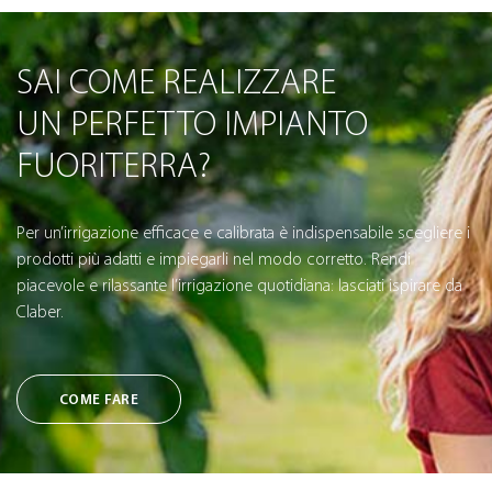
SAI COME REALIZZARE
UN PERFETTO IMPIANTO
FUORITERRA?
Per un’irrigazione efficace e calibrata è indispensabile scegliere i
prodotti più adatti e impiegarli nel modo corretto. Rendi
piacevole e rilassante l’irrigazione quotidiana: lasciati ispirare da
Claber.
COME FARE