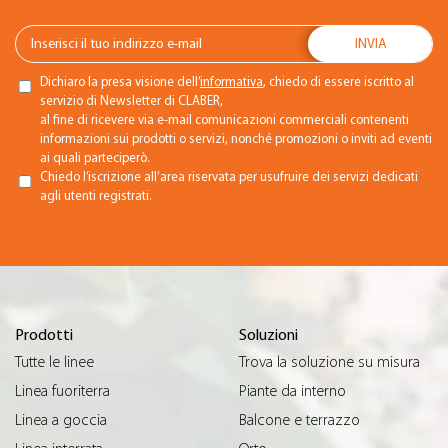
Dichiaro la presa visione dell’
informativa
, chiedo di essere iscritto al
servizio di Newsletter di CLABER,
al fine di ricevere via e-mail comunicazioni commerciali contenenti
informazioni sui prodotti o servizi, nonché promozioni o inviti ad eventi
ai quali parteciperò.
Chiedo l’iscrizione all’area riservata per usufruire dei servizi dedicati
agli utenti registrati.
Prodotti
Soluzioni
Tutte le linee
Trova la soluzione su misura
Linea fuoriterra
Piante da interno
Linea a goccia
Balcone e terrazzo