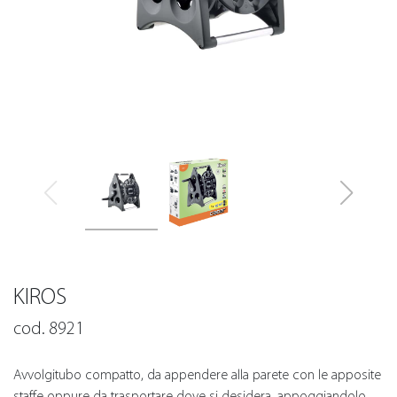
KIROS
cod. 8921
Avvolgitubo compatto, da appendere alla parete con le apposite
staffe oppure da trasportare dove si desidera, appoggiandolo