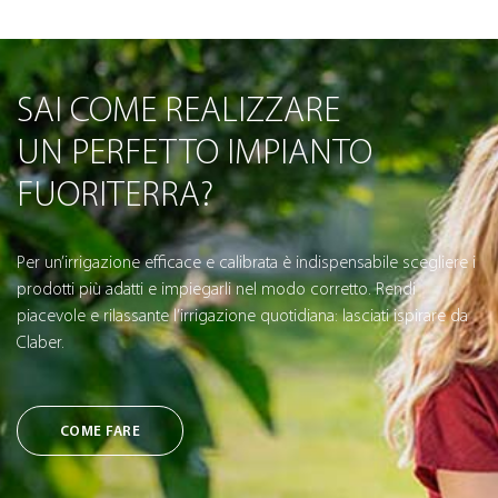
SAI COME REALIZZARE
UN PERFETTO IMPIANTO
FUORITERRA?
Per un’irrigazione efficace e calibrata è indispensabile scegliere i
prodotti più adatti e impiegarli nel modo corretto. Rendi
piacevole e rilassante l’irrigazione quotidiana: lasciati ispirare da
Claber.
COME FARE