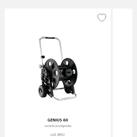
AGGIUNGI ALLA
WISHLIST
GENIUS 60
carrello avvolgitubo
cod. 8862