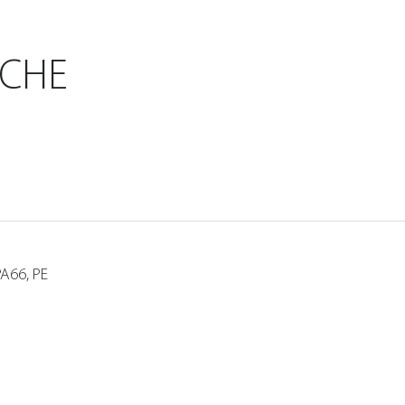
ICHE
 PA66, PE