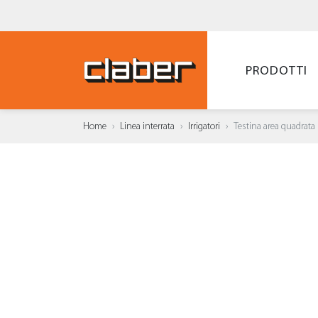
PRODOTTI
Home
Linea interrata
Irrigatori
Testina area quadrata
AGGI
WISH