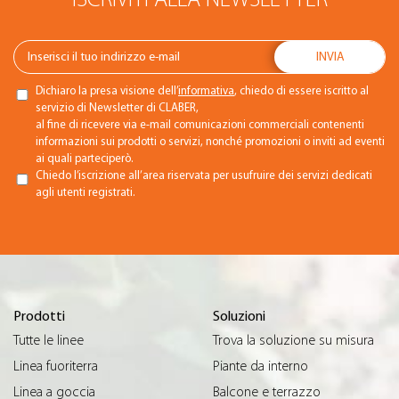
Dichiaro la presa visione dell’
informativa
, chiedo di essere iscritto al
servizio di Newsletter di CLABER,
al fine di ricevere via e-mail comunicazioni commerciali contenenti
informazioni sui prodotti o servizi, nonché promozioni o inviti ad eventi
ai quali parteciperò.
Chiedo l’iscrizione all’area riservata per usufruire dei servizi dedicati
agli utenti registrati.
Prodotti
Soluzioni
Tutte le linee
Trova la soluzione su misura
Linea fuoriterra
Piante da interno
Linea a goccia
Balcone e terrazzo