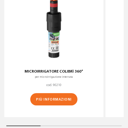
MICROIRRIGATORE COLIBRÌ 360°
M
per microirrigazione interrata
cod. 90210
PIÙ INFORMAZIONI