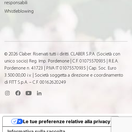
responsabili
Whistleblowing
© 2026 Claber. Riservati tutti i diritti. CLABER S.P.A. (Società con
unico socio) Reg. Imp. Pordenone | C.F. 01075570935 | R.E.A.
Pordenone n. 41723 | P.IVA IT 01075570935 | Cap. Soc. Euro
3.500.00,00 i.v. | Società soggetta a direzione e coordinamento
di FITT S.p.A. – C.F. 00162620249
Le tue preferenze relative alla privacy
Informativa sulla raccolta