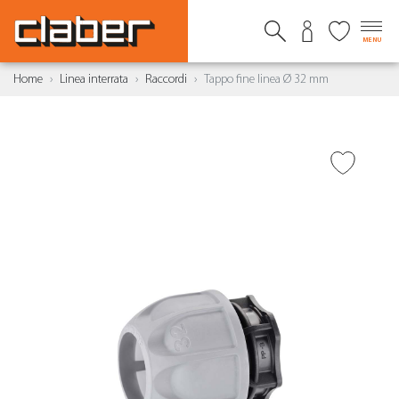
MENU
Home
Linea interrata
Raccordi
Tappo fine linea Ø 32 mm
AGGIUNGI ALLA
WISHLIST