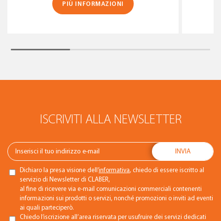
PIÙ INFORMAZIONI
ISCRIVITI ALLA NEWSLETTER
Dichiaro la presa visione dell’
informativa
, chiedo di essere iscritto al
servizio di Newsletter di CLABER,
al fine di ricevere via e-mail comunicazioni commerciali contenenti
informazioni sui prodotti o servizi, nonché promozioni o inviti ad eventi
ai quali parteciperò.
Chiedo l’iscrizione all’area riservata per usufruire dei servizi dedicati