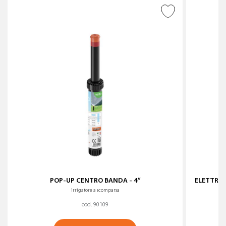
AGGIUNGI ALLA
WISHLIST
POP-UP CENTRO BANDA - 4”
ELETTRA 
irrigatore a scomparsa
cod. 90109