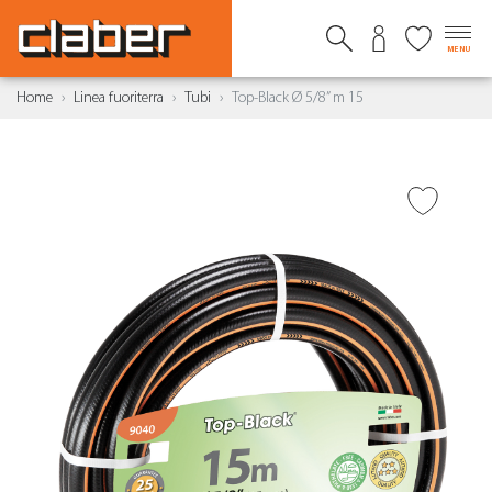
MENU
Home
Linea fuoriterra
Tubi
Top-Black Ø 5/8” m 15
AGGIUNGI ALLA
WISHLIST