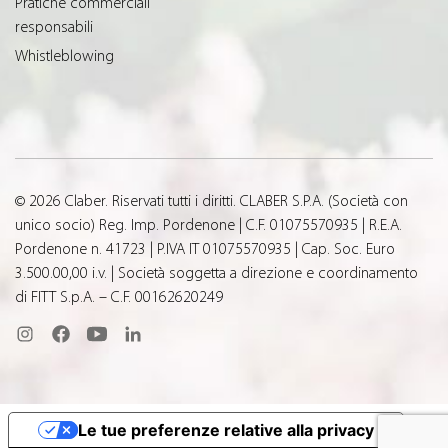
Pratiche commerciali
responsabili
Whistleblowing
© 2026 Claber. Riservati tutti i diritti. CLABER S.P.A. (Società con
unico socio) Reg. Imp. Pordenone | C.F. 01075570935 | R.E.A.
Pordenone n. 41723 | P.IVA IT 01075570935 | Cap. Soc. Euro
3.500.00,00 i.v. | Società soggetta a direzione e coordinamento
di FITT S.p.A. – C.F. 00162620249
Le tue preferenze relative alla privacy