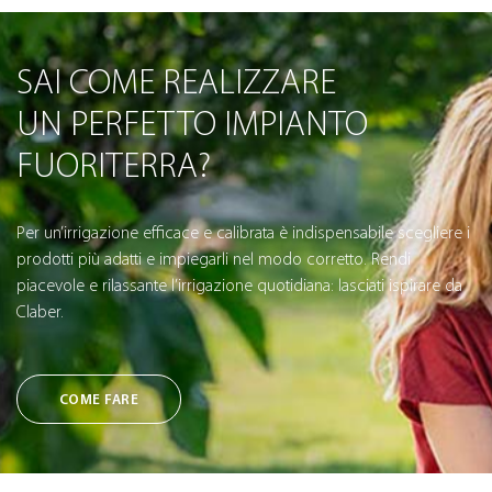
SAI COME REALIZZARE
UN PERFETTO IMPIANTO
FUORITERRA?
Per un’irrigazione efficace e calibrata è indispensabile scegliere i
prodotti più adatti e impiegarli nel modo corretto. Rendi
piacevole e rilassante l’irrigazione quotidiana: lasciati ispirare da
Claber.
COME FARE