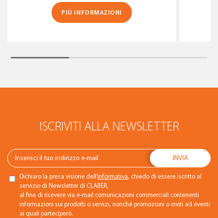
PIÙ INFORMAZIONI
ISCRIVITI ALLA NEWSLETTER
Dichiaro la presa visione dell’
informativa
, chiedo di essere iscritto al
servizio di Newsletter di CLABER,
al fine di ricevere via e-mail comunicazioni commerciali contenenti
informazioni sui prodotti o servizi, nonché promozioni o inviti ad eventi
ai quali parteciperò.