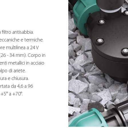
filtro antisabbia.
meccaniche e termiche.
e multilinea a 24 V
M (26 - 34 mm). Corpo in
ti metallici in acciaio
lpo di ariete.
ura e chiusura.
rtata da 4,6 a 96
 +5° a +70°.