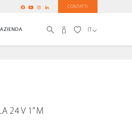
CONTATTI
AZIENDA
IT
 24 V 1” M