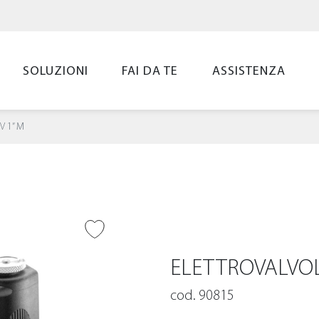
SOLUZIONI
FAI DA TE
ASSISTENZA
 V 1” M
UNGI ALLA
LIST
ELETTROVALVOLA
cod. 90815