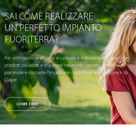
SAI COME REALIZZARE
UN PERFETTO IMPIANTO
FUORITERRA?
Per un’irrigazione efficace e calibrata è indispensabile scegliere i
prodotti più adatti e impiegarli nel modo corretto. Rendi
piacevole e rilassante l’irrigazione quotidiana: lasciati ispirare da
Claber.
COME FARE