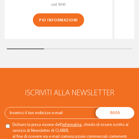
cod. 9045
PIÙ INFORMAZIONI
ISCRIVITI ALLA NEWSLETTER
Dichiaro la presa visione dell’
informativa
, chiedo di essere iscritto al
servizio di Newsletter di CLABER,
al fine di ricevere via e-mail comunicazioni commerciali contenenti