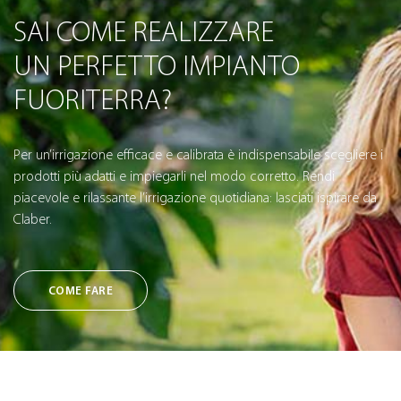
SAI COME REALIZZARE
UN PERFETTO IMPIANTO
FUORITERRA?
Per un’irrigazione efficace e calibrata è indispensabile scegliere i
prodotti più adatti e impiegarli nel modo corretto. Rendi
piacevole e rilassante l’irrigazione quotidiana: lasciati ispirare da
Claber.
COME FARE