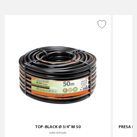
AGGIUNGI ALLA
WISHLIST
TOP-BLACK Ø 3/4” M 50
PRESA RU
tubo retinato