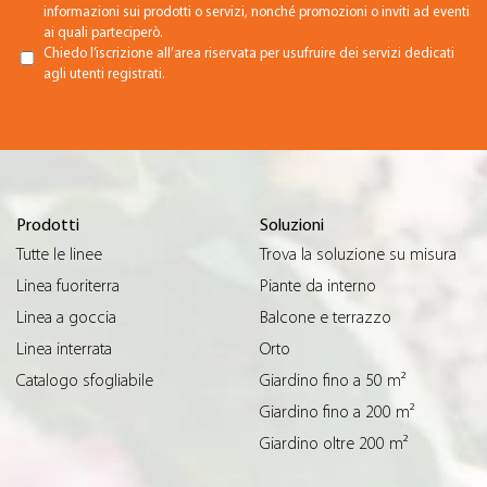
informazioni sui prodotti o servizi, nonché promozioni o inviti ad eventi
ai quali parteciperò.
Chiedo l’iscrizione all’area riservata per usufruire dei servizi dedicati
agli utenti registrati.
Prodotti
Soluzioni
Tutte le linee
Trova la soluzione su misura
Linea fuoriterra
Piante da interno
Linea a goccia
Balcone e terrazzo
Linea interrata
Orto
Catalogo sfogliabile
Giardino fino a 50 m²
Giardino fino a 200 m²
Giardino oltre 200 m²