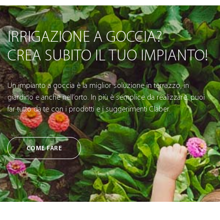
IRRIGAZIONE A GOCCIA?
CREA SUBITO IL TUO IMPIANTO!
Un impianto a goccia è la miglior soluzione in terrazzo, in
giardino e anche nell’orto. In più è semplice da realizzare: puoi
far tutto da te con i prodotti e i suggerimenti Claber.
COME FARE