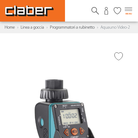
MENU
Home
Linea a goccia
Programmatori a rubinetto
Aquauno Video-2
AGGIUNGI ALLA
WISHLIST