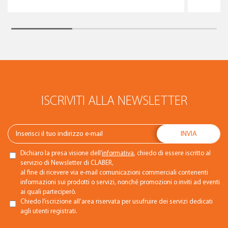
ISCRIVITI ALLA NEWSLETTER
Dichiaro la presa visione dell’
informativa
, chiedo di essere iscritto al
servizio di Newsletter di CLABER,
al fine di ricevere via e-mail comunicazioni commerciali contenenti
informazioni sui prodotti o servizi, nonché promozioni o inviti ad eventi
ai quali parteciperò.
Chiedo l’iscrizione all’area riservata per usufruire dei servizi dedicati
agli utenti registrati.