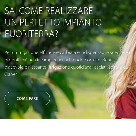
SAI COME REALIZZARE
UN PERFETTO IMPIANTO
FUORITERRA?
Per un’irrigazione efficace e calibrata è indispensabile scegliere i
prodotti più adatti e impiegarli nel modo corretto. Rendi
piacevole e rilassante l’irrigazione quotidiana: lasciati ispirare da
Claber.
COME FARE