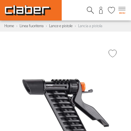
MENU
Home
Linea fuoriterra
Lance e pistole
Lancia a pistola
AGGIUNGI ALLA
WISHLIST