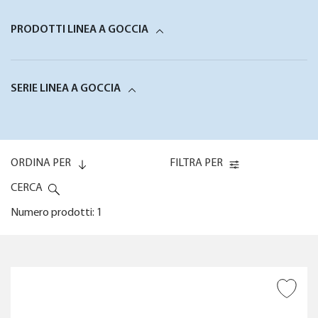
PRODOTTI LINEA A GOCCIA
SERIE LINEA A GOCCIA
ORDINA PER
FILTRA PER
CERCA
Numero prodotti: 1
Codice (0-9)
COPERTURA
AGGIUNGI ALLA
Codice (9-0)
WISHLIST
POSSIBILITÀ DI REGOLAZIONE