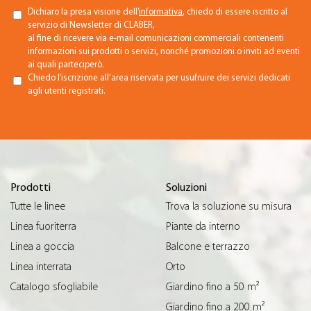
Dichiaro la presa visione dell’
informativa
, chiedo di essere iscritto al
servizio di Newsletter di CLABER,
al fine di ricevere via e-mail comunicazioni commerciali contenenti
informazioni sui prodotti o servizi, nonché promozioni o inviti ad eventi
ai quali parteciperò.
Chiedo l’iscrizione all’area riservata per usufruire dei servizi dedicati
agli utenti registrati.
Prodotti
Soluzioni
Tutte le linee
Trova la soluzione su misura
Linea fuoriterra
Piante da interno
Linea a goccia
Balcone e terrazzo
Linea interrata
Orto
Catalogo sfogliabile
Giardino fino a 50 m²
Giardino fino a 200 m²