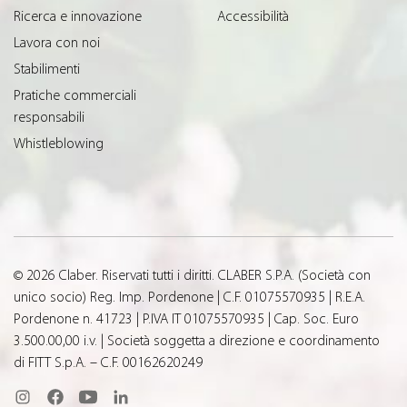
Ricerca e innovazione
Accessibilità
Lavora con noi
Stabilimenti
Pratiche commerciali
responsabili
Whistleblowing
© 2026 Claber. Riservati tutti i diritti. CLABER S.P.A. (Società con
unico socio) Reg. Imp. Pordenone | C.F. 01075570935 | R.E.A.
Pordenone n. 41723 | P.IVA IT 01075570935 | Cap. Soc. Euro
3.500.00,00 i.v. | Società soggetta a direzione e coordinamento
di FITT S.p.A. – C.F. 00162620249