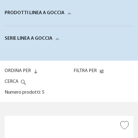
PRODOTTI LINEA A GOCCIA
SERIE LINEA A GOCCIA
ORDINA PER
FILTRA PER
CERCA
Numero prodotti: 5
Codice (0-9)
COPERTURA
AGGIUNGI ALLA
Codice (9-0)
WISHLIST
POSSIBILITÀ DI REGOLAZIONE