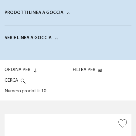
PRODOTTI LINEA A GOCCIA
SERIE LINEA A GOCCIA
ORDINA PER
FILTRA PER
CERCA
Numero prodotti: 10
Codice (0-9)
COPERTURA
AGGIUNGI ALLA
Codice (9-0)
WISHLIST
POSSIBILITÀ DI REGOLAZIONE